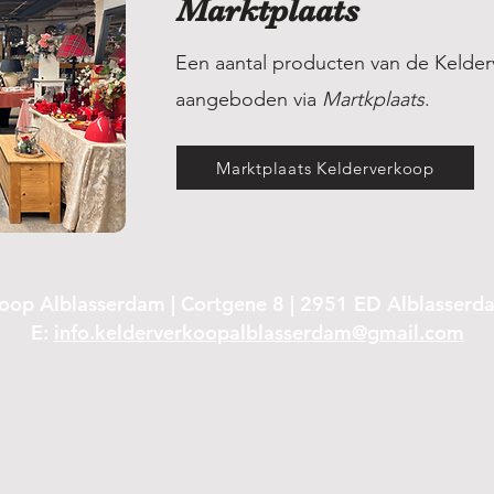
Marktplaats
Een aantal producten van de Kelde
aangeboden via
Martkplaats
.
Marktplaats Kelderverkoop
oop Alblasserdam | Cortgene 8 | 2951 ED Alblasserd
E:
info.kelderverkoopalblasserdam@gmail.com