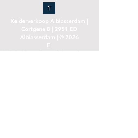
Kelderverkoop Alblasserdam |
Cortgene 8 | 2951 ED
Alblasserdam | © 2026
E:
info.kelderverkoopalblasserdam@g
mail.com