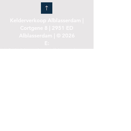
Kelderverkoop Alblasserdam |
Cortgene 8 | 2951 ED
Alblasserdam | © 2026
E:
info.kelderverkoopalblasserdam@g
mail.com